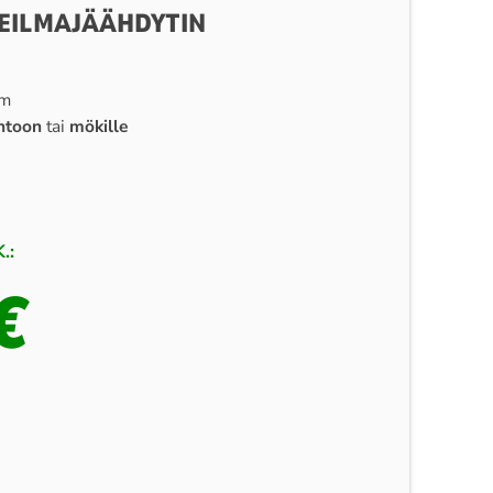
EILMAJÄÄHDYTIN
cm
ntoon
tai
mökille
.:
€