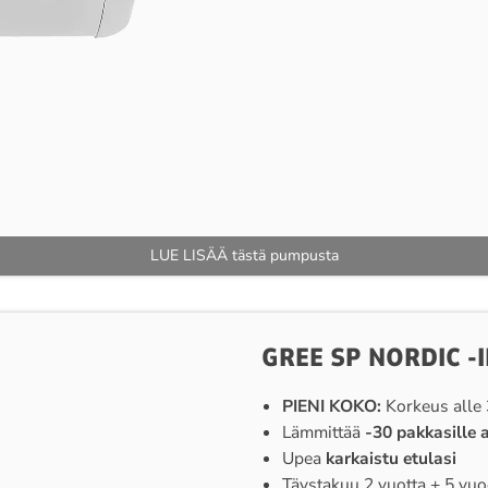
LUE LISÄÄ tästä pumpusta
GREE SP NORDIC 
PIENI KOKO:
Korkeus alle
Lämmittää
-30 pakkasille a
Upea
karkaistu etulasi
Täystakuu 2 vuotta + 5 v