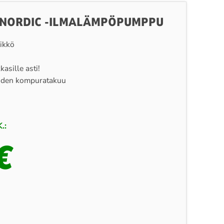
T NORDIC -ILMALÄMPÖPUMPPU
ikkö
asille asti!
uoden kompuratakuu
.:
€