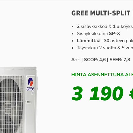
GREE MULTI-SPLI
2
sisäyksikköä &
1
ulkoyks
Sisäyksikköinä
SP-X
Lämmittää -30 asteen
pakk
Täystakuu 2 vuotta & 5 v
A++ | SCOP: 4,6 | SEER: 7,8
HINTA ASENNETTUNA ALK
3 190 