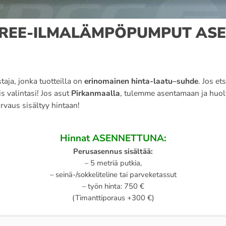
GREE-ILMALÄMPÖ­­PUMPUT AS
taja, jonka tuotteilla on
erinomainen hinta-laatu–suhde
. Jos et
s valintasi! Jos asut
Pirkanmaalla
, tulemme asentamaan ja huolt
orvaus sisältyy hintaan!
Hinnat ASENNETTUNA:
Perusasennus sisältää:
– 5 metriä putkia,
– seinä-/sokkeliteline tai parveketassut
– työn hinta: 750 €
(Timanttiporaus +300 €)