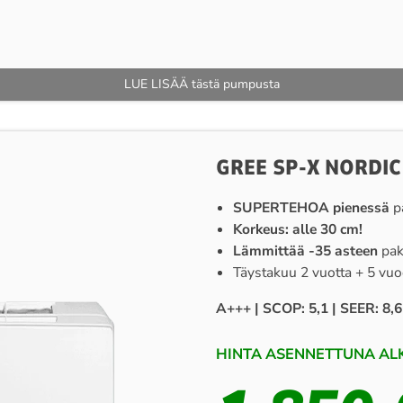
LUE LISÄÄ tästä pumpusta
GREE SP-X NORDI
SUPERTEHOA
pienessä
pa
Korkeus: alle 30 cm!
Lämmittää -35 asteen
pakk
Täystakuu 2 vuotta + 5 v
A+++ | SCOP: 5,1 | SEER: 8,6
HINTA ASENNETTUNA ALK