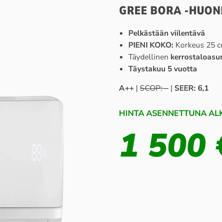
GREE BORA -HUON
Pelkästään viilentävä
PIENI KOKO:
Korkeus 25 
Täydellinen
kerrostaloasu
Täystakuu 5 vuotta
A++
|
SCOP: –
|
SEER: 6,1
HINTA ASENNETTUNA ALK
1 500 