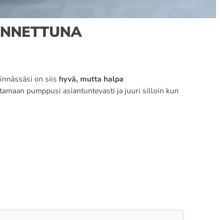
ENNETTUNA
sinnässäsi on siis
hyvä, mutta halpa
amaan pumppusi asiantuntevasti ja juuri silloin kun