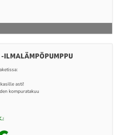
C -ILMALÄMPÖPUMPPU
ketissa:
asille asti!
uoden kompuratakuu
.: