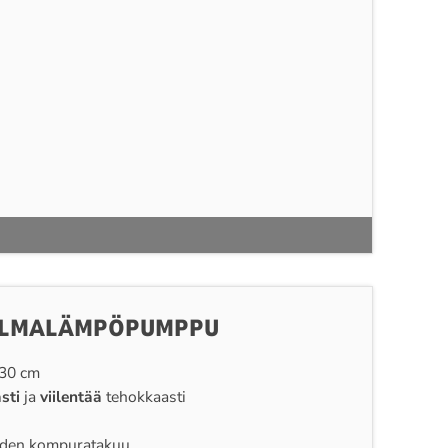
-ILMALÄMPÖPUMPPU
 30 cm
sti
ja
viilentää
tehokkaasti
uoden kompuratakuu