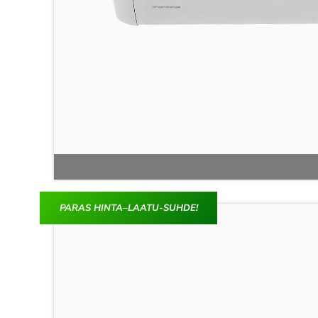
PARAS HINTA–LAATU-SUHDE!