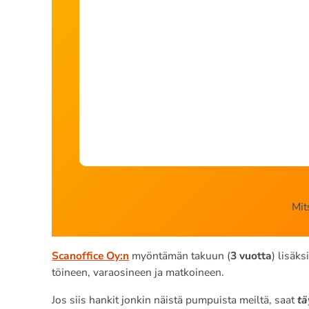
Mit
Scanoffice Oy:n
myöntämän takuun (
3 vuotta
) lisäk
töineen, varaosineen ja matkoineen.
Jos siis hankit jonkin näistä pumpuista meiltä, saat
tä