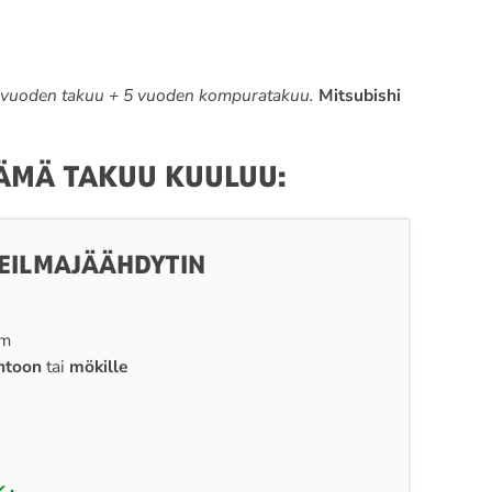
 vuoden takuu + 5 vuoden kompuratakuu.
Mitsubishi
TÄMÄ TAKUU KUULUU:
EILMAJÄÄHDYTIN
cm
ntoon
tai
mökille