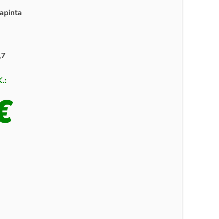
apinta
,7
.:
€