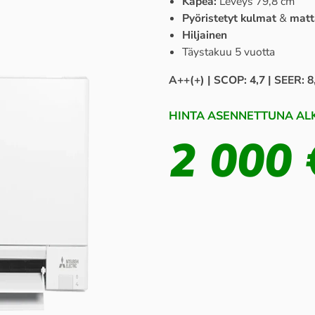
Kapea:
Leveys 79,8 cm
Pyöristetyt kulmat
&
matt
Hiljainen
Täystakuu 5 vuotta
A++(+) | SCOP: 4,7 | SEER: 8
HINTA ASENNETTUNA ALK
2 000 