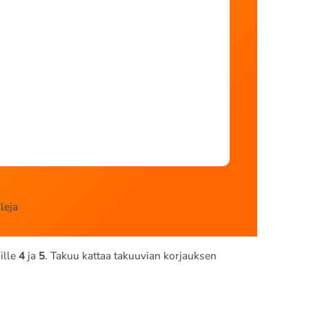
leja
ille
4
ja
5
. Takuu kattaa takuuvian korjauksen