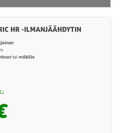
RIC HR -ILMANJÄÄHDYTIN
ljainen
cm
ntoon
tai
mökille
.:
€