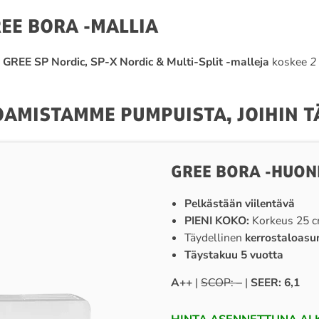
EE BORA -MALLIA
.
GREE SP Nordic, SP-X Nordic & Multi-Split -malleja
koskee
2
OAMISTAMME PUMPUISTA, JOIHIN 
GREE BORA -HUON
Pelkästään viilentävä
PIENI KOKO:
Korkeus 25 
Täydellinen
kerrostaloasu
Täystakuu 5 vuotta
A++
|
SCOP: –
|
SEER: 6,1