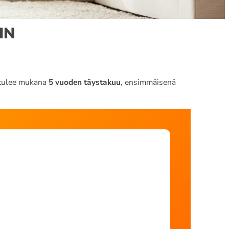
IN
tulee mukana
5 vuoden täystakuu
, ensimmäisenä