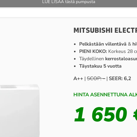
LUE LISÄÄ tästä pumpusta
MITSUBISHI ELECT
Pelkästään viilentävä
&
hi
PIENI KOKO:
Korkeus 28 
Täydellinen
kerrostaloasu
Täystakuu 5 vuotta
A++
|
SCOP: –
|
SEER: 6,2
HINTA ASENNETTUNA ALK
1 650 